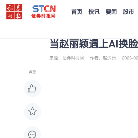
首页
快讯
要闻
股市
您当前的位置：
证券时报
>
公司
>
正文
当赵丽颖遇上AI换
来源：证券时报网
作者：赵少康
2026-02
点赞